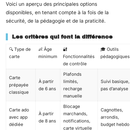
Voici un aperçu des principales options
disponibles, en tenant compte à la fois de la
sécurité, de la pédagogie et de la praticité.
Les critères qui font la différence
🔍 Type de
👶 Âge
🔐
🎓 Outils
carte
minimum
Fonctionnalités
pédagogiques
de contrôle
Plafonds
Carte
À partir
limités,
Suivi basique,
prépayée
de 6 ans
recharge
pas d’analyse
classique
manuelle
Blocage
Carte ado
Cagnottes,
À partir
marchands,
avec app
arrondis,
de 8 ans
notifications,
dédiée
budget hebdo
carte virtuelle