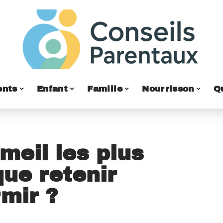
ents
Enfant
Famille
Nourrisson
Q
eil les plus
que retenir
mir ?