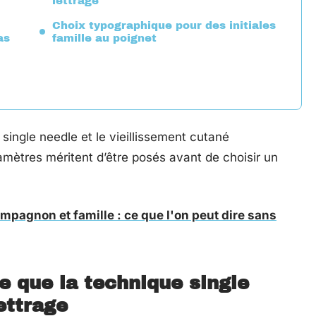
lettrage
Choix typographique pour des initiales
as
famille au poignet
 single needle et le vieillissement cutané
amètres méritent d’être posés avant de choisir un
mpagnon et famille : ce que l'on peut dire sans
ce que la technique single
ettrage