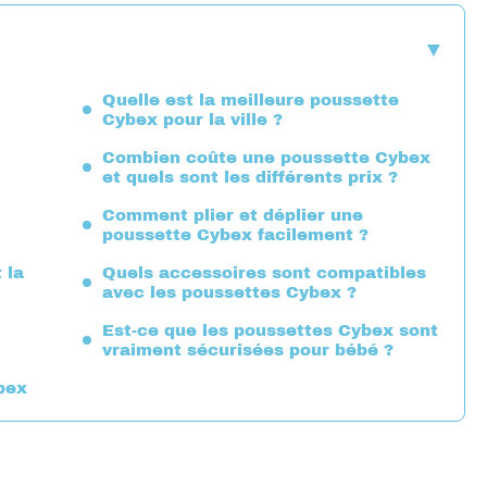
Quelle est la meilleure poussette
Cybex pour la ville ?
Combien coûte une poussette Cybex
et quels sont les différents prix ?
Comment plier et déplier une
poussette Cybex facilement ?
 la
Quels accessoires sont compatibles
avec les poussettes Cybex ?
Est-ce que les poussettes Cybex sont
vraiment sécurisées pour bébé ?
bex