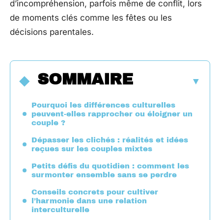
d’incompréhension, parfois même de conflit, lors
de moments clés comme les fêtes ou les
décisions parentales.
SOMMAIRE
Pourquoi les différences culturelles
peuvent-elles rapprocher ou éloigner un
couple ?
Dépasser les clichés : réalités et idées
reçues sur les couples mixtes
Petits défis du quotidien : comment les
surmonter ensemble sans se perdre
Conseils concrets pour cultiver
l’harmonie dans une relation
interculturelle